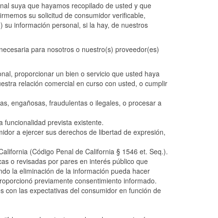
rsonal suya que hayamos recopilado de usted y que
rmemos su solicitud de consumidor verificable,
 su información personal, si la hay, de nuestros
 necesaria para nosotros o nuestro(s) proveedor(es)
onal, proporcionar un bien o servicio que usted haya
estra relación comercial en curso con usted, o cumplir
sas, engañosas, fraudulentas o ilegales, o procesar a
a funcionalidad prevista existente.
midor a ejercer sus derechos de libertad de expresión,
lifornia (Código Penal de California § 1546 et. Seq.).
licas o revisadas por pares en interés público que
ndo la eliminación de la información pueda hacer
d proporcionó previamente consentimiento informado.
s con las expectativas del consumidor en función de