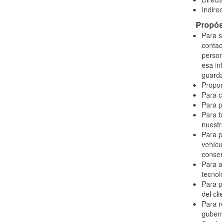
Indire
Propós
Para s
contac
person
esa in
guarda
Propor
Para c
Para p
Para b
nuestr
Para p
vehícu
consen
Para a
tecnol
Para p
del cl
Para r
guber