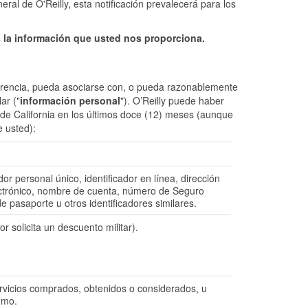
ral de O'Reilly, esta notificación prevalecerá para los
la información que usted nos proporciona.
eferencia, pueda asociarse con, o pueda razonablemente
ar ("
información personal
"). O’Reilly puede haber
de California en los últimos doce (12) meses (aunque
 usted):
dor personal único, identificador en línea, dirección
lectrónico, nombre de cuenta, número de Seguro
e pasaporte u otros identificadores similares.
r solicita un descuento militar).
rvicios comprados, obtenidos o considerados, u
umo.