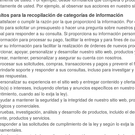
ctamente de usted. Por ejemplo, al observar sus acciones en nuestro si
itos para la recopilación de categorías de información
atisfacer o cumplir la razón por la que proporcionó la información. Po
to para solicitar un presupuesto o hacer una pregunta sobre nuestros p
al para responder a su consulta. Si proporciona su información person
formación para procesar su pago, facilitar la entrega y para fines de 
r su información para facilitar la realización de órdenes de nuevos pr
cionar, apoyar, personalizar y desarrollar nuestro sitio web, productos y
rear, mantener, personalizar y asegurar su cuenta con nosotros.
rocesar sus solicitudes, compras, transacciones y pagos y prevenir el 
rindarle soporte y responder a sus consultas, incluso para investigar 
as respuestas.
ersonalizar su experiencia en el sitio web y entregar contenido y ofert
lo(s) o intereses, incluyendo ofertas y anuncios específicos en nuestro 
timiento, cuando así lo exija la ley).
yudar a mantener la seguridad y la integridad de nuestro sitio web, pro
ógicos y comerciales.
ruebas, investigación, análisis y desarrollo de productos, incluido el de
iente, productos y servicios.
esponder a las solicitudes de cumplimiento de la ley y según lo exija la l
namentales.