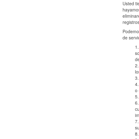
Usted ti
hayamos 
eliminar
registro
Podemos 
de servi
1.
so
de
2.
lo
3.
4.
o 
5.
6.
cu
im
7.
su
8.