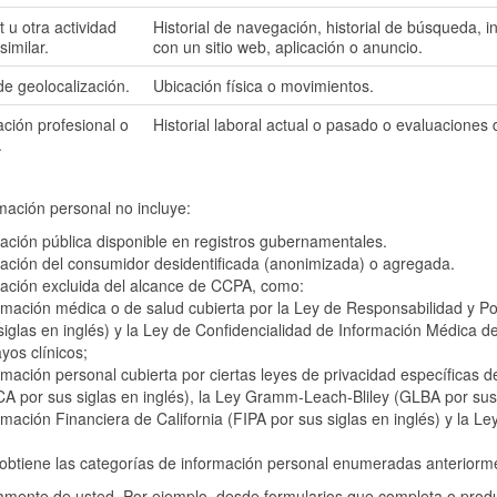
t u otra actividad
Historial de navegación, historial de búsqueda, 
similar.
con un sitio web, aplicación o anuncio.
e geolocalización.
Ubicación física o movimientos.
ción profesional o
Historial laboral actual o pasado o evaluacione
.
mación personal no incluye:
ación pública disponible en registros gubernamentales.
ación del consumidor desidentificada (anonimizada) o agregada.
ación excluida del alcance de CCPA, como:
rmación médica o de salud cubierta por la Ley de Responsabilidad y P
siglas en inglés) y la Ley de Confidencialidad de Información Médica de
yos clínicos;
rmación personal cubierta por ciertas leyes de privacidad específicas de
A por sus siglas en inglés), la Ley Gramm-Leach-Bliley (GLBA por sus s
rmación Financiera de California (FIPA por sus siglas en inglés) y la L
 obtiene las categorías de información personal enumeradas anteriorme
amente de usted. Por ejemplo, desde formularios que completa o produ