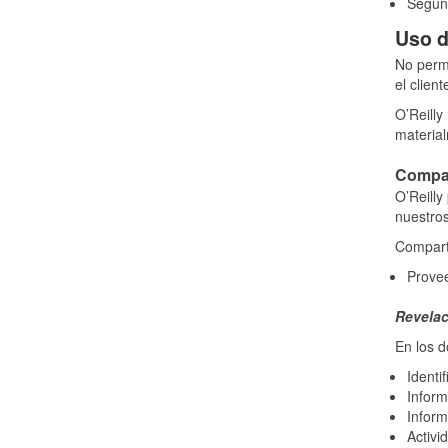
Según 
Uso d
No permi
el client
O’Reilly
material
Compar
O’Reilly
nuestros
Comparti
Provee
Revelac
En los d
Identi
Inform
Inform
Activi