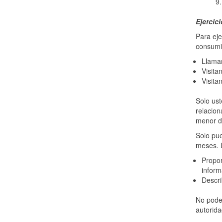
9.
Ejercic
Para eje
consumid
Llama
Visita
Visita
Solo ust
relacion
menor d
Solo pue
meses. L
Propor
inform
Descri
No podem
autorida