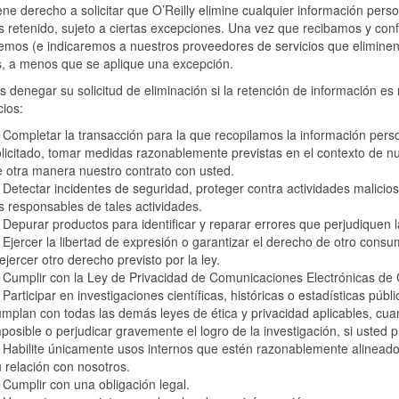
ene derecho a solicitar que O’Reilly elimine cualquier información pe
retenido, sujeto a ciertas excepciones. Una vez que recibamos y confi
emos (e indicaremos a nuestros proveedores de servicios que eliminen)
s, a menos que se aplique una excepción.
denegar su solicitud de eliminación si la retención de información es
cios:
 Completar la transacción para la que recopilamos la información pers
licitado, tomar medidas razonablemente previstas en el contexto de nu
 otra manera nuestro contrato con usted.
 Detectar incidentes de seguridad, proteger contra actividades malicio
s responsables de tales actividades.
 Depurar productos para identificar y reparar errores que perjudiquen l
 Ejercer la libertad de expresión o garantizar el derecho de otro consu
ejercer otro derecho previsto por la ley.
 Cumplir con la Ley de Privacidad de Comunicaciones Electrónicas de Ca
 Participar en investigaciones científicas, históricas o estadísticas púb
mplan con todas las demás leyes de ética y privacidad aplicables, cua
posible o perjudicar gravemente el logro de la investigación, si uste
 Habilite únicamente usos internos que estén razonablemente alineado
 relación con nosotros.
 Cumplir con una obligación legal.