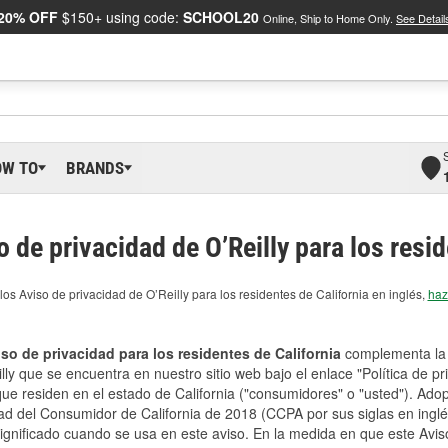
20% OFF
$150+ using code:
SCHOOL20
Online, Ship to Home Only.
See Detail
OW TO
BRANDS
o de privacidad de O’Reilly para los resi
los Aviso de privacidad de O’Reilly para los residentes de California en inglés,
haz 
so de privacidad para los residentes de California
complementa la i
lly que se encuentra en nuestro sitio web bajo el enlace "Política de pr
que residen en el estado de California ("consumidores" o "usted"). Ado
ad del Consumidor de California de 2018 (CCPA por sus siglas en inglés
gnificado cuando se usa en este aviso. En la medida en que este Aviso