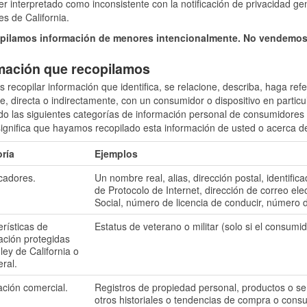
r interpretado como inconsistente con la notificación de privacidad gene
es de California.
pilamos información de menores intencionalmente. No vendemos 
mación que recopilamos
recopilar información que identifica, se relacione, describa, haga r
e, directa o indirectamente, con un consumidor o dispositivo en particul
do las siguientes categorías de información personal de consumidores 
ignifica que hayamos recopilado esta información de usted o acerca de
ría
Ejemplos
icadores.
Un nombre real, alias, dirección postal, identifica
de Protocolo de Internet, dirección de correo e
Social, número de licencia de conducir, número d
rísticas de
Estatus de veterano o militar (solo si el consumido
cación protegidas
 ley de California o
eral.
ación comercial.
Registros de propiedad personal, productos o se
otros historiales o tendencias de compra o cons