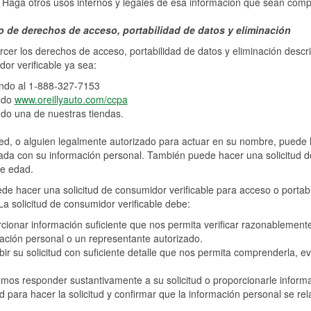
 Haga otros usos internos y legales de esa información que sean compa
io de derechos de acceso, portabilidad de datos y eliminación
rcer los derechos de acceso, portabilidad de datos y eliminación descr
or verificable ya sea:
ndo al 1-888-327-7153
ndo
www.oreillyauto.com/ccpa
ndo una de nuestras tiendas.
ed, o alguien legalmente autorizado para actuar en su nombre, puede h
ada con su información personal. También puede hacer una solicitud d
e edad.
de hacer una solicitud de consumidor verificable para acceso o portab
a solicitud de consumidor verificable debe:
cionar información suficiente que nos permita verificar razonablement
ación personal o un representante autorizado.
bir su solicitud con suficiente detalle que nos permita comprenderla, 
os responder sustantivamente a su solicitud o proporcionarle informac
d para hacer la solicitud y confirmar que la información personal se re