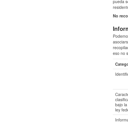
pueda se
resident
No reco
Infor
Podemos 
asociars
recopila
eso no s
Catego
Identif
Caracte
clasifi
bajo la
ley fed
Inform