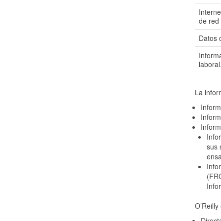
Interne
de red 
Datos d
Informa
laboral
La infor
Inform
Inform
Inform
Info
sus 
ensa
Info
(FRC
Info
O’Reilly
Direct