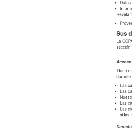
Datos 
Inform
Revelamo
Provee
Sus d
La CCPA 
sección
Acceso 
Tiene de
durante 
Las ca
Las ca
Nuestr
Las ca
Las pi
si las 
Derecho