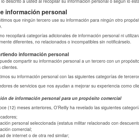
lo descrito a usted al recopilar su información personal o según lo es
e información personal
timos que ningún tercero use su información para ningún otro propósi
e.
 no recopilará categorías adicionales de información personal ni utiliz
mente diferentes, no relacionados o incompatibles sin notificárselo.
tiendo información personal
 puede compartir su información personal a un tercero con un propósit
 clientes.
mos su información personal con las siguientes categorías de tercero
dores de servicios que nos ayudan a mejorar su experiencia como clien
ión de información personal para un propósito comercial
oce (12) meses anteriores, O’Reilly ha revelado las siguientes categor
ficadores;
ación personal seleccionada (estatus militar relacionado con descuento
ación comercial;
dad de internet o de otra red similar;