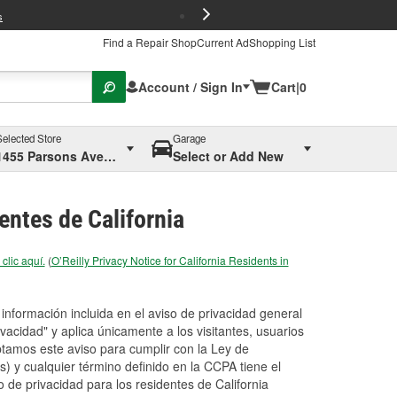
FREE Brake P
s
Find a Repair Shop
Current Ad
Shopping List
Account / Sign In
Cart
|
0
Selected Store
Garage
1455 Parsons Ave, Columbus, OH
Select or Add New
dentes de California
clic aquí.
(
O’Reilly Privacy Notice for California Residents in
nformación incluida en el aviso de privacidad general
ivacidad" y aplica únicamente a los visitantes, usuarios
ptamos este aviso para cumplir con la Ley de
) y cualquier término definido en la CCPA tiene el
 de privacidad para los residentes de California